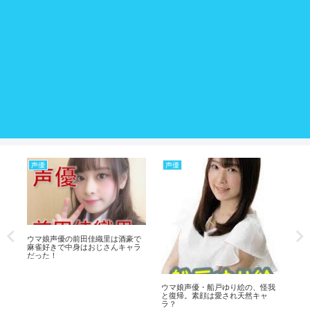
声優
声優
声
イ
っ
ウマ娘声優の前田佳織里は酒豪で
声
麻雀好きで中身はおじさんキャラ
良
だった！
調
ウマ娘声優・船戸ゆり絵の、怪我
と復帰。素顔は愛され天然キャ
ラ？