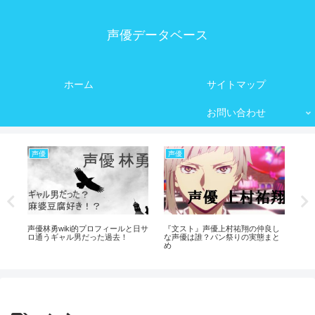
声優データベース
ホーム
サイトマップ
お問い合わせ
声優
声優
声
伊
す
声優林勇wiki的プロフィールと日サ
『文スト』声優上村祐翔の仲良し
声
ロ通うギャル男だった過去！
な声優は誰？パン祭りの実態まと
良
め
調