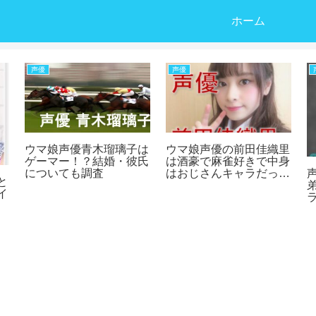
ホーム
声優
声優
ウマ娘声優青木瑠璃子は
ウマ娘声優の前田佳織里
ゲーマー！？結婚・彼氏
は酒豪で麻雀好きで中身
についても調査
はおじさんキャラだっ
と
た！
イ