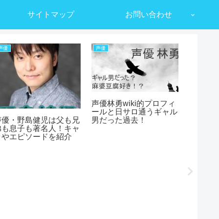
サイトマップ
お問い合わせ
声優
声優
声優
声優林勇wiki的プロフィ
声優佐
ールと日サロ通うギャル
い！NU
声優・野島健児は父も兄
男だった過去！
は国家
弟も息子も著名人！キャ
の？
ラやエピソードを紹介