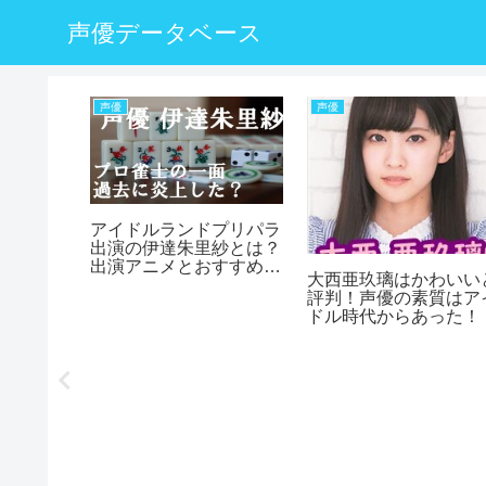
声優データベース
声優
声優
原裕一郎
？結婚や
アイドルランドプリパラ
出演の伊達朱里紗とは？
出演アニメとおすすめ作
大西亜玖璃はかわいい
品を紹介
評判！声優の素質はア
ドル時代からあった！