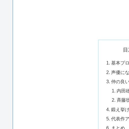
目
基本プ
声優に
仲の良
内田
斉藤
鍛え挙
代表作
まとめ