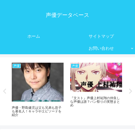
声優データベース
ホーム
サイトマップ
お問い合わせ
声優
声優
声
き
調
『文スト』声優上村祐翔の仲良し
イ
な声優は誰？パン祭りの実態まと
す
め
声優・野島健児は父も兄弟も息子
も著名人！キャラやエピソードを
紹介