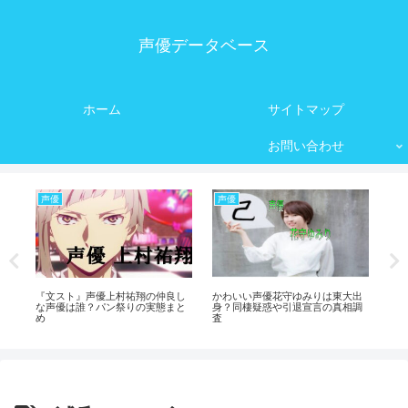
声優データベース
ホーム
サイトマップ
お問い合わせ
声優
声優
声
査
『文スト』声優上村祐翔の仲良し
かわいい声優花守ゆみりは東大出
ア
な声優は誰？パン祭りの実態まと
身？同棲疑惑や引退宣言の真相調
達
め
査
す